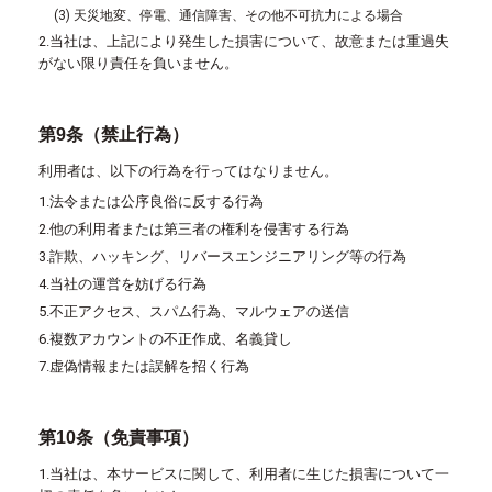
(3) 天災地変、停電、通信障害、その他不可抗力による場合
2.当社は、上記により発生した損害について、故意または重過失
がない限り責任を負いません。
第9条（禁止行為）
利用者は、以下の行為を行ってはなりません。
1.法令または公序良俗に反する行為
2.他の利用者または第三者の権利を侵害する行為
3.詐欺、ハッキング、リバースエンジニアリング等の行為
4.当社の運営を妨げる行為
5.不正アクセス、スパム行為、マルウェアの送信
6.複数アカウントの不正作成、名義貸し
7.虚偽情報または誤解を招く行為
第10条（免責事項）
1.当社は、本サービスに関して、利用者に生じた損害について一