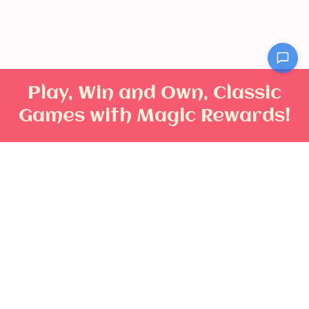
Play, Win and Own, Classic
Games with Magic Rewards!
Sakura Nexusは、ポーカー、スロット、ドミノ、麻雀
といったゲームをWeb3技術で再構築したエンターテ
インメント
プラットフォーム
です。運任せのギャンブ
ルではなく、戦略・思考・心理戦を重視したスキルベ
ースのゲーム体験を提供します。NFTやトークンを通
じてデジタル所有の楽しさを体験でき、コミュニティ
主導の報酬設計を採用しています。